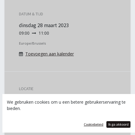
DATUM & TIJD
dinsdag
28 maart 2023
09:00
11:00
Europe/Brussels
Toevoegen aan kalender
LOCATIE
Digital PXL - G410
We gebruiken cookies om u een betere gebruikerservaring te
bieden.
Elfde Liniestraat 24
Gebouw G
3500 Hasselt
Cookiebeleid
Ik ga akkoord
België