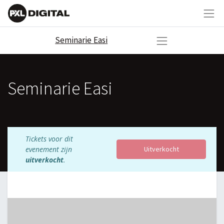
Seminarie Easi
Seminarie Easi
Tickets voor dit
evenement zijn
Uitverkocht
uitverkocht
.