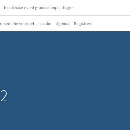
Handshake event graduaatsopleidingen
resentatie voorstel
Locatie
Agenda
Registreer
-2