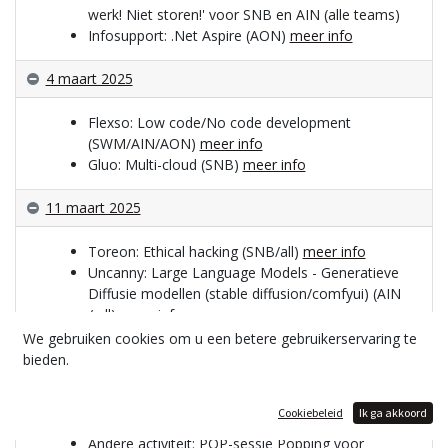
werk! Niet storen!' v
oor SNB en AIN (alle teams)
Infosupport: .Net Aspire (AON)
meer info
4 maart 2025
Flexso: Low code/No code development
(SWM/AIN/AON)
meer info
Gluo: Multi-cloud (SNB)
meer info
11 maart 2025
Toreon: Ethical hacking (SNB/all)
meer info
Uncanny: Large Language Models - Generatieve
Diffusie modellen (stable diffusion/comfyui) (AIN
/ all)
meer info
Nine Yards: User story mapping, hoe komen we
We gebruiken cookies om u een betere gebruikerservaring te
tot een MVP? (AIN/AON/SWM)
meer info
bieden.
18 maart 2025
Cookiebeleid
Ik ga akkoord
Andere activiteit: POP-sessie Popping voor