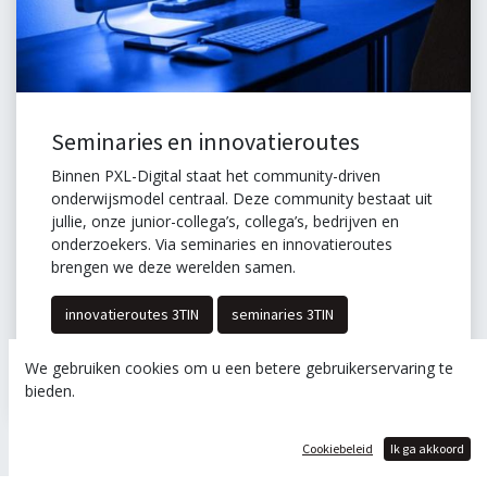
Seminaries en innovatieroutes
Binnen PXL-Digital staat het community-driven
onderwijsmodel centraal. Deze community bestaat uit
jullie, onze junior-collega’s, collega’s, bedrijven en
onderzoekers. Via seminaries en innovatieroutes
brengen we deze werelden samen.
innovatieroutes 3TIN
seminaries 3TIN
seminaries 2TIN
We gebruiken cookies om u een betere gebruikerservaring te
bieden.
Cookiebeleid
Ik ga akkoord